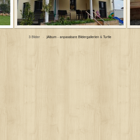
3 Bilder ·
jAlbum - anpassbare Bildergallerien
&
Turtle